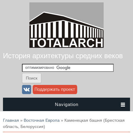
История архитектуры средних веков
Navigation
Вы здесь
Главная
»
Восточная Европа
» Каменецкая башня (Брестская
область, Белоруссия)