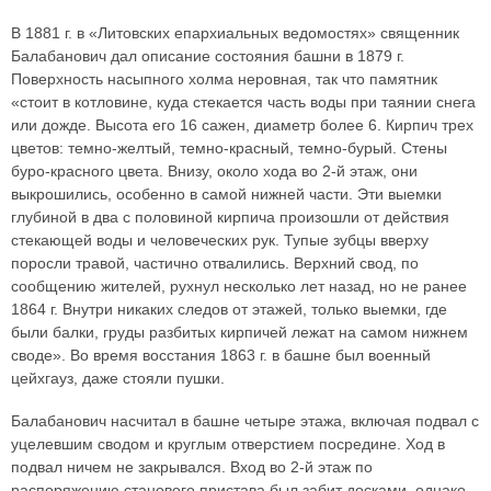
В 1881 г. в «Литовских епархиальных ведомостях» священник
Балабанович дал описание состояния башни в 1879 г.
Поверхность насыпного холма неровная, так что памятник
«стоит в котловине, куда стекается часть воды при таянии снега
или дожде. Высота его 16 сажен, диаметр более 6. Кирпич трех
цветов: темно-желтый, темно-красный, темно-бурый. Стены
буро-красного цвета. Внизу, около хода во 2-й этаж, они
выкрошились, особенно в самой нижней части. Эти выемки
глубиной в два с половиной кирпича произошли от действия
стекающей воды и человеческих рук. Тупые зубцы вверху
поросли травой, частично отвалились. Верхний свод, по
сообщению жителей, рухнул несколько лет назад, но не ранее
1864 г. Внутри никаких следов от этажей, только выемки, где
были балки, груды разбитых кирпичей лежат на самом нижнем
своде». Во время восстания 1863 г. в башне был военный
цейхгауз, даже стояли пушки.
Балабанович насчитал в башне четыре этажа, включая подвал с
уцелевшим сводом и круглым отверстием посредине. Ход в
подвал ничем не закрывался. Вход во 2-й этаж по
распоряжению станового пристава был забит досками, однако