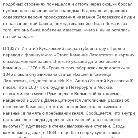
подобных строениях помещался и оттоль через окошки бросал
нужные для спасения себе снаряды». В докладе исправника
содержится версия происхождения названия Беловежской пущи
от названия этой башни, некогда звавшейся Бела Вежа из-за
того, что она была побелена известью, «чего и ныне остались
на ней следы».
В 1837 г. Игнатий Кулаковский послал губернатору в Гродно
перевод с французского «Столп Каменца Литовского» и картину
с изображением башни. В тексте указана дата основания
Каменца — 1276 г. В «Гродненских губернских ведомостях» за
1845 г. была опубликована статья «Башня в Каменце
Литовском», подписанная «Иг. K.». Автор (Игнатий Кулаковский)
писал, что в 1837 г. он, будучи в Петербурге и Москве,
ознакомился в музее Румянцева с Волынской летописью,
найденной в 1809 г. Далее цитируется летописный рассказ об
основании Каменца, но мотив постройки столпа высказан
наивный: в память о пребывании князя. Сообщается, что внутри
остались еще следы деревянных ступеней, а от половины
высоты (?) идут вверх в стенах выложенные ступени. Своды
каменные в дырах, в 1834 г. еще был вверху купол, также