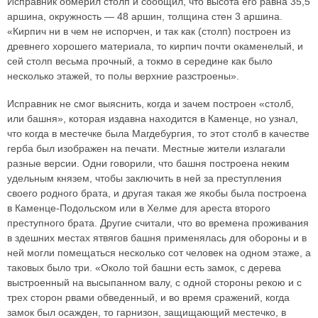
Исправник обмерил столп и сообщил, что высота его равна 35,5
аршина, окружность — 48 аршин, толщина стен 3 аршина.
«Кирпич ни в чем не испорчен, и так как (столп) построен из
древнего хорошего материала, то кирпич почти окаменелый, и
сей столп весьма прочный, а токмо в середине как было
несколько этажей, то полы верхние разстроены».
Исправник не смог выяснить, когда и зачем построен «столб,
или башня», которая издавна находится в Каменце, но узнал,
что когда в местечке была Магдебургия, то этот столб в качестве
герба был изображен на печати. Местные жители излагали
разные версии. Одни говорили, что башня построена неким
удельным князем, чтобы заключить в ней за преступления
своего родного брата, и другая такая же якобы была построена
в Каменце-Подольском или в Хелме для ареста второго
преступного брата. Другие считали, что во времена проживания
в здешних местах ятвягов башня применялась для обороны и в
ней могли помещаться несколько сот человек на одном этаже, а
таковых было три. «Около той башни есть замок, с дерева
выстроенный на высыпанном валу, с одной стороны рекою и с
трех сторон рвами обведенный, и во время сражений, когда
замок был осажден, то гарнизон, защищающий местечко, в