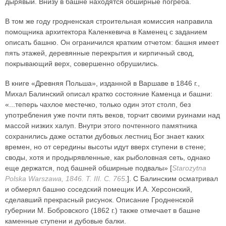
дырявый. Внизу в башне находятся обширные погреба.
В том же году гродненская строительная комиссия направила
помощника архитектора Каленкевича в Каменец с заданием
описать башню. Он ограничился кратким отчетом: башня имеет
пять этажей, деревянные перекрытия и кирпичный свод,
покрывающий верх, совершенно обрушились.
В книге «Древняя Польша», изданной в Варшаве в 1846 г.,
Михал Балинский описал кратко состояние Каменца и башни:
«...теперь чахлое местечко, только один этот столп, без
употребления уже почти пять веков, торчит своими руинами над
массой низких халуп. Внутри этого почтенного памятника
сохранились даже остатки дубовых лестниц Бог знает каких
времен, но от середины высоты идут вверх ступени в стене;
своды, хотя и продырявленные, как рыболовная сеть, однако
еще держатся, под башней обширные подвалы» [
Starozytna
Polska Warszawa, 1846. T. III. C. 765
.]. С Балинским осматривал
и обмерял башню соседский помещик И.А. Херсонский,
сделавший прекрасный рисунок. Описание Гродненской
губернии М. Бобровского (1862 г.) также отмечает в башне
каменные ступени и дубовые балки.