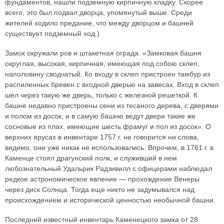
фундаментов, нашли подземную кирпичную кладку. Скорее
всего, это был подвал дворца, упомянутый выше. Среди
жителей ходило предание, что между дворцом и башней
существует подземный ход.)
Замок окружали ров и штакетная ограда. «Замковая башня
округлая, высокая, кирпичная, имеющая под собою склеп,
наполовину сводчатый. Ко входу в склеп пристроен тамбур из
распиленных бревен с входной дверью на завесах. Вход в склеп
шел через такую же дверь, только с железной решеткой. К
башне недавно пристроены сени из тесаного дерева, с дверями
и полом из досок, и в самую башню ведут двери такие же
сосновые из плах, имеющие шесть фрамуг и пол из досок». О
верхних ярусах в инвентаре 1757 г. не говорится ни слова,
видимо, они уже никак не использовались. Впрочем, в 1761 г. в
Каменце стоял драгунский полк, и служивший в нем
любознательный Удальрик Радзивилл с офицерами наблюдал
редкое астрономическое явление — прохождение Венеры
через диск Солнца. Тогда еще никто не задумывался над
происхождением и исторической ценностью необычной башни.
Последний известный инвентарь Каменецкого замка от 28