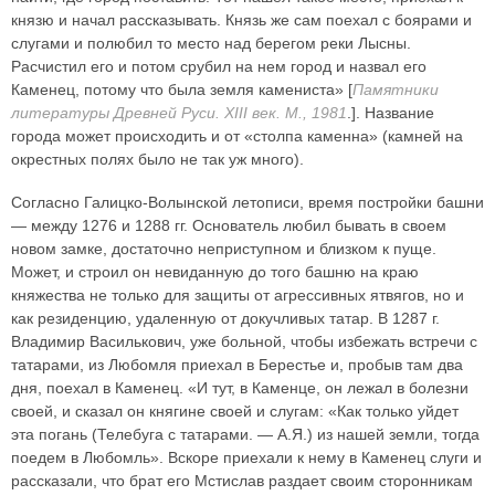
князю и начал рассказывать. Князь же сам поехал с боярами и
слугами и полюбил то место над берегом реки Лысны.
Расчистил его и потом срубил на нем город и назвал его
Каменец, потому что была земля камениста» [
Памятники
литературы Древней Руси. XIII век. М., 1981
.]. Название
города может происходить и от «столпа каменна» (камней на
окрестных полях было не так уж много).
Согласно Галицко-Волынской летописи, время постройки башни
— между 1276 и 1288 гг. Основатель любил бывать в своем
новом замке, достаточно неприступном и близком к пуще.
Может, и строил он невиданную до того башню на краю
княжества не только для защиты от агрессивных ятвягов, но и
как резиденцию, удаленную от докучливых татар. В 1287 г.
Владимир Василькович, уже больной, чтобы избежать встречи с
татарами, из Любомля приехал в Берестье и, пробыв там два
дня, поехал в Каменец. «И тут, в Каменце, он лежал в болезни
своей, и сказал он княгине своей и слугам: «Как только уйдет
эта погань (Телебуга с татарами. — А.Я.) из нашей земли, тогда
поедем в Любомль». Вскоре приехали к нему в Каменец слуги и
рассказали, что брат его Мстислав раздает своим сторонникам