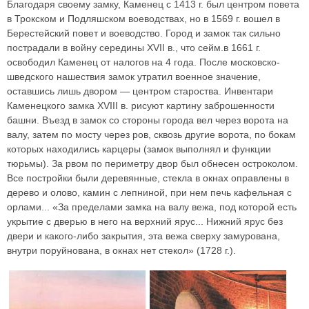
Благодаря своему замку, Каменец с 1413 г. был центром повета
в Трокском и Подляшском воеводствах, но в 1569 г. вошел в
Берестейский повет и воеводство. Город и замок так сильно
пострадали в войну середины XVII в., что сейм.в 1661 г.
освободил Каменец от налогов на 4 года. После московско-
шведского нашествия замок утратил военное значение,
оставшись лишь двором — центром староства. Инвентари
Каменецкого замка XVIII в. рисуют картину заброшенности
башни. Въезд в замок со стороны города вел через ворота на
валу, затем по мосту через ров, сквозь другие ворота, по бокам
которых находились карцеры (замок выполнял и функции
тюрьмы). За рвом по периметру двор был обнесен остроколом.
Все постройки были деревянные, стекла в окнах оправлены в
дерево и олово, камин с лепниной, при нем печь кафельная с
орлами... «За пределами замка на валу вежа, под которой есть
укрытие с дверью в него на верхний ярус... Нижний ярус без
двери и какого-либо закрытия, эта вежа сверху замурована,
внутри поруйнована, в окнах нет стекол» (1728 г.).