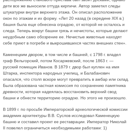
дети все же выносили оттуда кирпичи. Автор заметил следы
штукатурки внутри верхнего этажа. Он описал расположение
окон по этажам и их форму. «Лет 20 назад (в середине XIX в.)
башня была еще обнесена оградою, от которой не осталось и
следа. Теперь вокруг башни грязь и нечистоты, которые делают
неудобным само обозрение ее. Нечистые животные находят
себе приют в погребе и выкрошившихся частях внешних стен».
Каменецким двором, в том числе и башней, с 1798 г. владел
граф Вельгорский, потом Косаржевский, после 1863 г. —
русский помещик Иванов. В 1879 г. двор был куплен на имя
Штарка, инспектора народных училищ, и Балабанович
опасался, что столп вскоре могут превратить в амбар или склад.
Была образована частная комиссия по сохранению памятника
древности, которая надеялась восстановить верхний свод
башни и обнести территорию оградою. Но этого не произошло.
В 1899 г. по просьбе Императорской археологической комиссии
академик архитектуры В.В. Суслов исследовал Каменецкую
башню и составил проект ее реставрации. Император Николай
II повелел ограничиться необходимыми работами: 1)