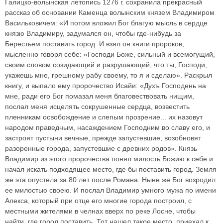
Галицко-волынская летопись 1276 г. сохранила прекрасный
рассказ об основании Каменца волынским князем Владимиром
Васильковичем: «И потом вложил Бог благую мысль в сердце
князю Владимиру, задумался он, чтобы где-нибудь за
Берестьем поставить город. И взял он книги пророков,
мысленно говоря себе: «Господи Боже, сильный и всемогущий,
своим словом созидающий и разрушающий, что ты, Господи,
укажешь мне, грешному рабу своему, то я и сделаю». Раскрыл
книгу, и выпало ему пророчество Исайи: «Духъ Господень на
мне, ради его Бог помазал меня благовествовать нищим,
послал меня исцелять сокрушенные сердца, возвестить
пленникам освобождение и слепым прозрение... их назовут
народом праведным, насаждением Господним во славу его, и
застроят пустыни вечные, прежде запустевшие, возобновят
разоренные города, запустевшие с древних родов». Князь
Владимир из этого пророчества понял милость Божию к себе и
начал искать подходящее место, где бы поставить город. Земля
же эта опустела за 80 лет после Романа. Ныне же Бог возродил
ее милостью своею. И послал Владимир умного мужа по имени
Алекса, который при отце его многие города построил, с
местными жителями в челнах вверх по реке Лосне, чтобы
найти, где город поставить. Тот нашел такое место, приехал к