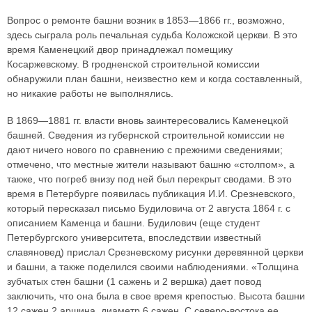
Вопрос о ремонте башни возник в 1853—1866 гг., возможно,
здесь сыграла роль печальная судьба Коложской церкви. В это
время Каменецкий двор принадлежал помещику
Косаржевскому. В гродненской строительной комиссии
обнаружили план башни, неизвестно кем и когда составленный,
но никакие работы не выполнялись.
В 1869—1881 гг. власти вновь заинтересовались Каменецкой
башней. Сведения из губернской строительной комиссии не
дают ничего нового по сравнению с прежними сведениями;
отмечено, что местные жители называют башню «столпом», а
также, что погреб внизу под ней был перекрыт сводами. В это
время в Петербурге появилась публикация И.И. Срезневского,
который пересказал письмо Будиловича от 2 августа 1864 г. с
описанием Каменца и башни. Будилович (еще студент
Петербургского университета, впоследствии известный
славяновед) прислал Срезневскому рисунки деревянной церкви
и башни, а также поделился своими наблюдениями. «Толщина
зубчатых стен башни (1 сажень и 2 вершка) дает повод
заключить, что она была в свое время крепостью. Высота башни
12 сажен 2 аршина, диаметр 6 сажен, С северо-востока ее