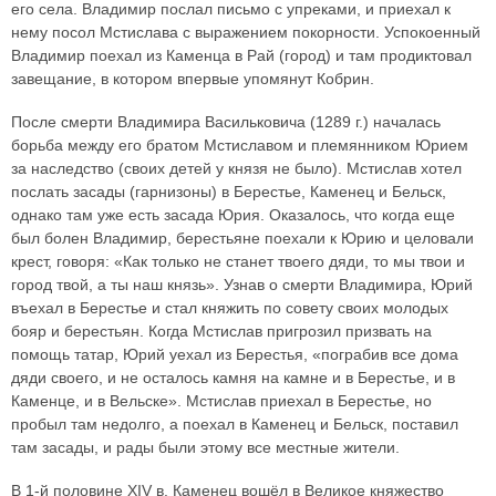
его села. Владимир послал письмо с упреками, и приехал к
нему посол Мстислава с выражением покорности. Успокоенный
Владимир поехал из Каменца в Рай (город) и там продиктовал
завещание, в котором впервые упомянут Кобрин.
После смерти Владимира Васильковича (1289 г.) началась
борьба между его братом Мстиславом и племянником Юрием
за наследство (своих детей у князя не было). Мстислав хотел
послать засады (гарнизоны) в Берестье, Каменец и Бельск,
однако там уже есть засада Юрия. Оказалось, что когда еще
был болен Владимир, берестьяне поехали к Юрию и целовали
крест, говоря: «Как только не станет твоего дяди, то мы твои и
город твой, а ты наш князь». Узнав о смерти Владимира, Юрий
въехал в Берестье и стал княжить по совету своих молодых
бояр и берестьян. Когда Мстислав пригрозил призвать на
помощь татар, Юрий уехал из Берестья, «пограбив все дома
дяди своего, и не осталось камня на камне и в Берестье, и в
Каменце, и в Вельске». Мстислав приехал в Берестье, но
пробыл там недолго, а поехал в Каменец и Бельск, поставил
там засады, и рады были этому все местные жители.
В 1-й половине XIV в. Каменец вошёл в Великое княжество