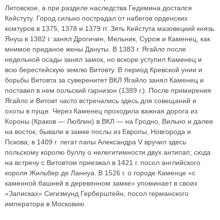
Литовское, а при разделе наследства Гедимина достался
Кейстуту. Город сильно пострадал от набегов орденских
комтуров в 1375, 1378 и 1379 гг. Зять Кейстута мазовецкий князь
Януш в 1382 г. занял Дрогичин, Мельник, Сурож и Каменец, как
мнимое приданое жены Дануты. В 1383 г. Ягайло после
недельной осады занял замок, но вскоре уступил Каменец и
всю берестейскую землю Витовту. В период Кревской унии и
борьбы Витовта за суверенитет ВКЛ Ягайло занял Каменец и
поставил в нем польский гарнизон (1389 г.). После примирения
Ягайло и Витовт часто встречались здесь для совещаний и
охоты в пуще. Через Каменец проходила важная дорога из
Короны (Краков — Люблин) в ВКЛ — на Гродно, Вильно и далее
на восток; бывали в замке послы из Европы, Новгорода и
Пскова; в 1409 г. легат папы Александра V вручил здесь
польскому королю буллу о нелегитимности двух антипап; сюда
на встречу с Витовтом приезжал в 1421 г. посол английского
короля Жильбер де Ланнуа. В 1526 г. о городе Каменце «с
каменной башней в деревянном замке» упоминает в своих
«Записках» Сигизмунд Герберштейн, посол германского
императора в Московию.