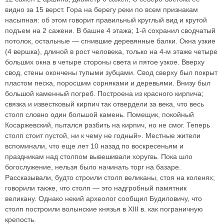
видно за 15 верст. Гора на берегу реки по всем признакам
насыпная: об этом говорит правильный круглый вид и крутой
подъем на 2 сажени. В башне 4 этажа; 1-й сохранил сводчатый
потолок, остальные — сгнившие деревянные балки. Окна узкие
(4 вершка), длиной в рост человека, только на 4-м этаже четыре
больших окна в четыре стороны света и пятое узкое. Вверху
свод, стены окончены тупыми зубцами. Свод сверху был покрыт
пластом песка, поросшим сорняками и деревьями. Внизу был
большой каменный погреб. Построена из красного кирпича;
связка и известковый кирпич так отвердели за века, что весь
столп словно один большой камень. Помещик, покойный
Косаржевский, пытался разбить на кирпич, но не смог. Теперь
столп стоит пустой, ни к чему не годный». Местные жители
вспоминали, что еще лет 10 назад по воскресеньям и
праздникам над столпом вывешивали хоругвь. Пока шло
богослужение, нельзя было начинать торг на базаре.
Рассказывали, будто строили столп великаны, стоя на коленях;
говорили также, что столп — это надгробный памятник
великану. Однако некий археолог сообщил Будиловичу, что
столп построили волынские князья в XIII в. как пограничную
крепость.