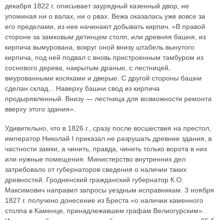
декабря 1822 г. описывает заурядный казенный двор, не
упоминая ни о валах, ни о рвах. Вежа оказалась уже вовсе за
его пределами, из нее начинают добывать кирпич. «В правой
стороне за замковым детинцем столп, или древняя башня, из
кирпича вымурована, вокруг оной внизу штабель вынутого
кирпича, под ней подвал с вновь пристроенным тамбуром из
соснового дерева, накрытым дранью, с лестницей,
вмурованными косяками и дверью. С другой стороны башни
сделан склад... Наверху башни свод из кирпича
продырявленный. Внизу — лестница для возможности ремонта
вверху этого здания».
Удивительно, что в 1826 г., сразу после восшествия на престол,
император Николай I приказал не разрушать древние здания, в
частности замки, а чинить, правда, чинить только ворота в них
или нужные помещения. Министерство внутренних дел
затребовало от губернаторов сведения о наличии таких
древностей. Гродненский гражданский губернатор К.О.
Максимович направил запросы уездным исправникам. 3 ноября
1827 г. получено донесение из Бреста «о наличии каменного
столпа в Каменце, принадлежавшем графам Велиогурским».