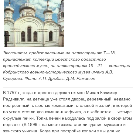
Экспонаты, представленные на иллюстрациях 7—18,
принадлежат коллекции Брестского областного
краеведческого музея, на иллюстрациях 19—21 — коллекции
Кобринского военно-исторического музея имени A.B.
Суворова. Фото: А.П. Дрыбас, Д.М. Раманюк
В 1757 г., когда староство держал гетман Михал Казимир
Радзивилл, на детинце уже стоял дворец деревянный, недавно
построенный, с шестью комнатами, столовой и залой, в которой
по углам стояли два камина-шкафчика, а в кабинетах — четыре
округлые печки. Топка печей находилась под залой в сводчатом
подвале. (В 1896 г. на месте замка стояли здания мужского и
женского училищ. Когда при постройке копали ямы для их