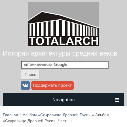
История архитектуры средних веков
Navigation
Вы здесь
Главная
»
Альбом «Сокровища Древней Руси»
» Альбом
«Сокровища Древней Руси». Часть II