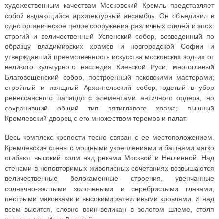
художественным качествам Московский Кремль представляет
собой выдающийся архитектурный ансамбль. Он объединил в
одно органическое целое сооружения различных стилей и эпох:
строгий и величественный Успенский собор, возведенный по
образцу владимирских храмов и новгородской Софии и
утверждавший преемственность искусства московских зодчих от
великого культурного наследия Киевской Руси; многоглавый
Благовещенский собор, построенный псковскими мастерами;
стройный и изящный Архангельский собор, одетый в убор
ренессансного палаццо с элементами античного ордера, но
сохранивший общий тип пятиглавого храма; пышный
Кремлевский дворец с его множеством теремов и палат.
Весь комплекс крепости тесно связан с ее местоположением.
Кремлевские стены с мощными укреплениями и башнями мягко
огибают высокий холм над реками Москвой и Неглинной. Над
стенами в неповторимых живописных сочетаниях возвышаются
величественные белокаменные строения, увенчанные
солнечно-желтыми золочеными и серебристыми главами,
пестрыми маковками и высокими затейливыми кровлями. И над
всем высится, словно воин-великан в золотом шлеме, столп