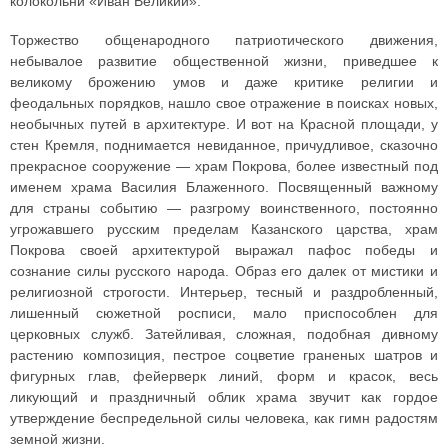
колокольни «Иван Великий».
Торжество общенародного патриотического движения,
небывалое развитие общественной жизни, приведшее к
великому брожению умов и даже критике религии и
феодальных порядков, нашло свое отражение в поисках новых,
необычных путей в архитектуре. И вот на Красной площади, у
стен Кремля, поднимается невиданное, причудливое, сказочно
прекрасное сооружение — храм Покрова, более известный под
именем храма Василия Блаженного. Посвященный важному
для страны событию — разгрому воинственного, постоянно
угрожавшего русским пределам Казанского царства, храм
Покрова своей архитектурой выражал пафос победы и
сознание силы русского народа. Образ его далек от мистики и
религиозной строгости. Интерьер, тесный и раздробленный,
лишенный сюжетной росписи, мало приспособлен для
церковных служб. Затейливая, сложная, подобная дивному
растению композиция, пестрое соцветие граненых шатров и
фигурных глав, фейерверк линий, форм и красок, весь
ликующий и праздничный облик храма звучит как гордое
утверждение беспредельной силы человека, как гимн радостям
земной жизни.