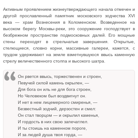
Активным проявлением жизнеутверждающего начала отмечен и
другой прославленный памятник московского зодчества XVI
века — храм Вознесения в Коломенском. Возведенное на
высоком берегу Москвы-реки, это сооружение господствует в
безбрежном пространстве подмосковных далей. Его мощные
стены переходят в стрельчатые завершения. Открытые,
стелющиеся, словно корни, массивные галереи, кажется, с
трудом удерживают на земле взметнувшуюся ввысь каменную
стрелу величественного столпа и высокого шатра.
Он рвется ввысь, торжественен и строен,
Певучей силой камень окрылен, —
Для бога он иль не для бога строен,
Но Человеком был воздвигнут он.
И нет в нем лицемерного смиренья, —
Безвестный зодчий, дерзостен и смел:
Он стал творцом — и окрылил каменья,
И гордость в них свою запечатлел.
И ты стоишь на каменном пороге,
И за людей душа твоя горда, —