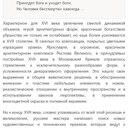
Приходят боги и уходят боги,
Но Человек бессмертен навсегда ...
Характерное для XVI века увлечение смелой динамикой
объемов, игрой архитектурных форм, красочным богатством
убранства не только не ослабевает, но еще более усиливается
в XVII столетии. В смелых по композиции, покрытых цветными
изразцами храмах Ярославля, в огромном, красочном
архитектурном комплексе Ростова Великого, в причудливых
постройках XVII века в Московском Кремле отразилось
стремление к исключительному разнообразию форм, к
усложненности декоративного оформления. Это нашло свое
выражение в общем живописном решении, в обостренном
внимании к пластике небольших элементов, в новом,
реалистическом отношении к внутреннему пространству и в
использовании законов перспективы, в применении
многоцветной окраски и поливной керамики.
Но к концу XVII века, словно утомившись от всей этой роскоши и
великолепия, русские мастера начинают поиск новых
художественных и технических приемов, которые ведут к