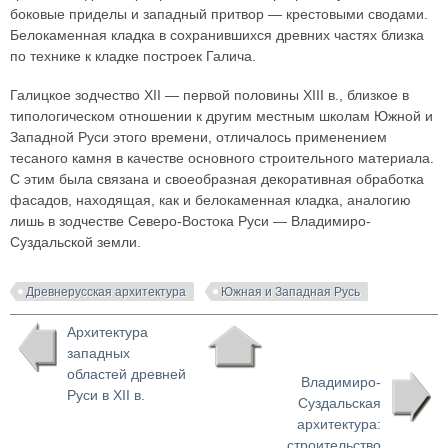
боковые приделы и западный притвор — крестовыми сводами.
Белокаменная кладка в сохранившихся древних частях близка
по технике к кладке построек Галича.
Галицкое зодчество XII — первой половины XIII в., близкое в
типологическом отношении к другим местным школам Южной и
Западной Руси этого времени, отличалось применением
тесаного камня в качестве основного строительного материала.
С этим была связана и своеобразная декоративная обработка
фасадов, находящая, как и белокаменная кладка, аналогию
лишь в зодчестве Северо-Востока Руси — Владимиро-
Суздальской земли.
Древнерусская архитектура
Южная и Западная Русь
Архитектура
западных
областей древней
Владимиро-
Руси в XII в.
Суздальская
архитектура:
строительство