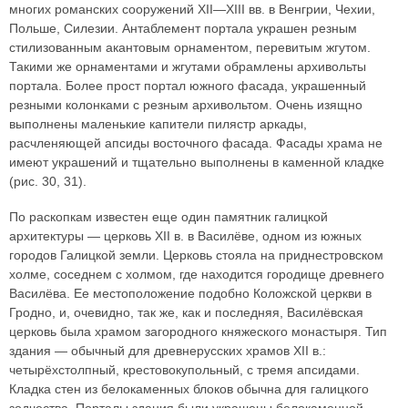
многих романских сооружений XII—XIII вв. в Венгрии, Чехии,
Польше, Силезии. Антаблемент портала украшен резным
стилизованным акантовым орнаментом, перевитым жгутом.
Такими же орнаментами и жгутами обрамлены архивольты
портала. Более прост портал южного фасада, украшенный
резными колонками с резным архивольтом. Очень изящно
выполнены маленькие капители пилястр аркады,
расчленяющей апсиды восточного фасада. Фасады храма не
имеют украшений и тщательно выполнены в каменной кладке
(рис. 30, 31).
По раскопкам известен еще один памятник галицкой
архитектуры — церковь XII в. в Василёве, одном из южных
городов Галицкой земли. Церковь стояла на приднестровском
холме, соседнем с холмом, где находится городище древнего
Василёва. Ее местоположение подобно Коложской церкви в
Гродно, и, очевидно, так же, как и последняя, Василёвская
церковь была храмом загородного княжеского монастыря. Тип
здания — обычный для древнерусских храмов XII в.:
четырёхстолпный, крестовокупольный, с тремя апсидами.
Кладка стен из белокаменных блоков обычна для галицкого