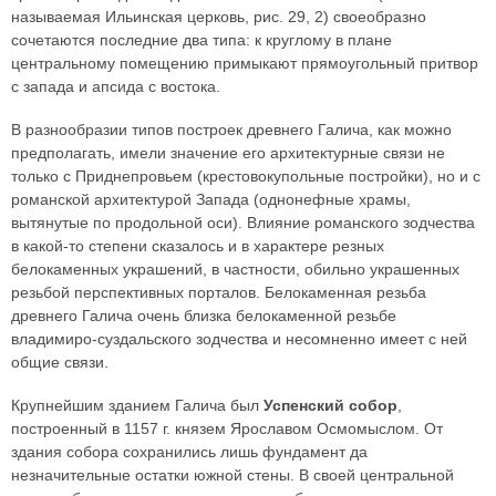
называемая Ильинская церковь, рис. 29, 2) своеобразно
сочетаются последние два типа: к круглому в плане
центральному помещению примыкают прямоугольный притвор
с запада и апсида с востока.
В разнообразии типов построек древнего Галича, как можно
предполагать, имели значение его архитектурные связи не
только с Приднепровьем (крестовокупольные постройки), но и с
романской архитектурой Запада (однонефные храмы,
вытянутые по продольной оси). Влияние романского зодчества
в какой-то степени сказалось и в характере резных
белокаменных украшений, в частности, обильно украшенных
резьбой перспективных порталов. Белокаменная резьба
древнего Галича очень близка белокаменной резьбе
владимиро-суздальского зодчества и несомненно имеет с ней
общие связи.
Крупнейшим зданием Галича был
Успенский собор
,
построенный в 1157 г. князем Ярославом Осмомыслом. От
здания собора сохранились лишь фундамент да
незначительные остатки южной стены. В своей центральной