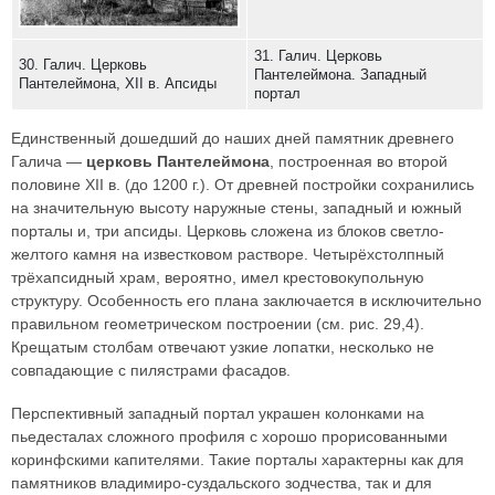
31. Галич. Церковь
30. Галич. Церковь
Пантелеймона. Западный
Пантелеймона, XII в. Апсиды
портал
Единственный дошедший до наших дней памятник древнего
Галича —
церковь Пантелеймона
, построенная во второй
половине XII в. (до 1200 г.). От древней постройки сохранились
на значительную высоту наружные стены, западный и южный
порталы и, три апсиды. Церковь сложена из блоков светло-
желтого камня на известковом растворе. Четырёхстолпный
трёхапсидный храм, вероятно, имел крестовокупольную
структуру. Особенность его плана заключается в исключительно
правильном геометрическом построении (см. рис. 29,4).
Крещатым столбам отвечают узкие лопатки, несколько не
совпадающие с пилястрами фасадов.
Перспективный западный портал украшен колонками на
пьедесталах сложного профиля с хорошо прорисованными
коринфскими капителями. Такие порталы характерны как для
памятников владимиро-суздальского зодчества, так и для