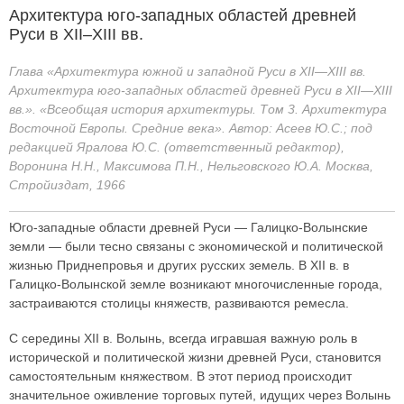
Архитектура юго-западных областей древней
Руси в XII–XIII вв.
Глава «Архитектура южной и западной Руси в XII—XIII вв.
Архитектура юго-западных областей древней Руси в XII—XIII
вв.». «Всеобщая история архитектуры. Том 3. Архитектура
Восточной Европы. Средние века». Автор: Асеев Ю.С.; под
редакцией Яралова Ю.С. (ответственный редактор),
Воронина Н.Н., Максимова П.Н., Нельговского Ю.А. Москва,
Стройиздат, 1966
Юго-западные области древней Руси — Галицко-Волынские
земли — были тесно связаны с экономической и политической
жизнью Приднепровья и других русских земель. В XII в. в
Галицко-Волынской земле возникают многочисленные города,
застраиваются столицы княжеств, развиваются ремесла.
С середины XII в. Волынь, всегда игравшая важную роль в
исторической и политической жизни древней Руси, становится
самостоятельным княжеством. В этот период происходит
значительное оживление торговых путей, идущих через Волынь