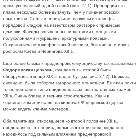
храм, увенчанный одной главой (рис. 27,1). Пропорции его
плана несколько более вытянуты, чем у приднепровских
памятников. Стены и перекрытия сложены из плинфы
порядовой кладкой на известковом растворе с примесью
цемянки. Фасады расчленены пилястрами с мощными
полуколоннами и украшены аркатурными поясами.
Сохранились остатки фресковой росписи, близкие по стилю к
росписям Киева и Чернигова XII в.
Ещё более близка к приднепровскому зодчеству так называемая
Федоровская церковь
, фундаменты которой были
обнаружены в конце XIX в. над р. Луг (см. рис. 27,2). Церковь,
очевидно, была собором загородного монастыря. Ее план почти
точно повторяет типы приднепровских шестистолпных храмов
XII в. Очень близка и техника строительства. Как и в
черниговском зодчестве, на кирпичах Федоровской церкви
можно видеть клейма мастеров.
Оба памятника, относящиеся ко второй половине XII в.,
представляют тот период волынского зодчества, когда оно
находилось под сильным влиянием преднепровской