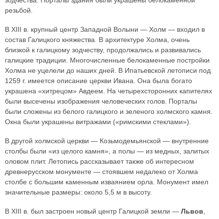
зодчества. Порталы здания были украшены белокаменной
резьбой.
В XIII в. крупный центр Западной Волыни — Холм — входил в
состав Галицкого княжества. В архитектуре Холма, очень
близкой к галицкому зодчеству, продолжались и развивались
галицкие традиции. Многочисленные белокаменные постройки
Холма не уцелели до наших дней. В Ипатьевской летописи под
1259 г. имеется описание церкви Ивана. Она была богато
украшена «хитрецом» Авдеем. На четырехсторонних капителях
были высечены изображения человеческих голов. Порталы
были сложены из белого галицкого и зеленого холмского камня.
Окна были украшены витражами («римскими стеклами»).
В другой холмской церкви — Козьмодемьянской — внутренние
столбы были «из целого камня», а полы — из медных, залитых
оловом плит. Летопись рассказывает также об интересном
древнерусском монументе — стоявшем недалеко от Холма
столбе с большим каменным изваянием орла. Монумент имел
значительные размеры: около 5,5 м в высоту.
В XIII в. был застроен новый центр Галицкой земли —
Львов
,