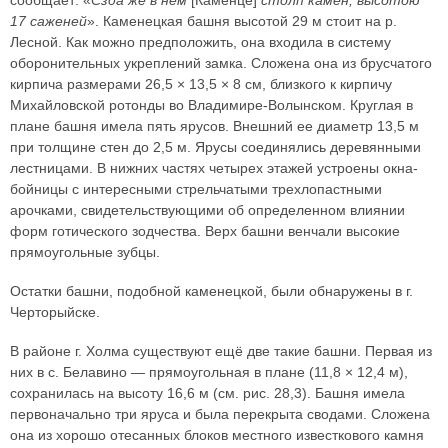
сообщает: «
Сзда же в нем
[Каменце]
столп камен, высотою
17 саженей
». Каменецкая башня высотой 29 м стоит на р.
Лесной. Как можно предположить, она входила в систему
оборонительных укреплений замка. Сложена она из брусчатого
кирпича размерами 26,5 × 13,5 × 8 см, близкого к кирпичу
Михайловской ротонды во Владимире-Волынском. Круглая в
плане башня имела пять ярусов. Внешний ее диаметр 13,5 м
при толщине стен до 2,5 м. Ярусы соединялись деревянными
лестницами. В нижних частях четырех этажей устроены окна-
бойницы с интересными стрельчатыми трехлопастными
арочками, свидетельствующими об определенном влиянии
форм готического зодчества. Верх башни венчали высокие
прямоугольные зубцы.
Остатки башни, подобной каменецкой, были обнаружены в г.
Черторыйске.
В районе г. Холма существуют ещё две такие башни. Первая из
них в с. Белавино — прямоугольная в плане (11,8 × 12,4 м),
сохранилась на высоту 16,6 м (см. рис. 28,3). Башня имела
первоначально три яруса и была перекрыта сводами. Сложена
она из хорошо отесанных блоков местного известкового камня