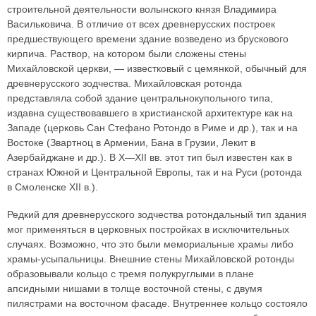
строительной деятельности волынского князя Владимира
Васильковича. В отличие от всех древнерусских построек
предшествующего времени здание возведено из брускового
кирпича. Раствор, на котором были сложены стены
Михайловской церкви, — известковый с цемянкой, обычный для
древнерусского зодчества. Михайловская ротонда
представляла собой здание центральнокупольного типа,
издавна существовавшего в христианской архитектуре как на
Западе (церковь Сан Стефано Ротондо в Риме и др.), так и на
Востоке (Звартноц в Армении, Бана в Грузии, Лекит в
Азербайджане и др.). В X—XII вв. этот тип был известен как в
странах Южной и Центральной Европы, так и на Руси (ротонда
в Смоленске XII в.).
Редкий для древнерусского зодчества ротондальный тип здания
мог применяться в церковных постройках в исключительных
случаях. Возможно, что это были мемориальные храмы либо
храмы-усыпальницы. Внешние стены Михайловской ротонды
образовывали кольцо с тремя полукруглыми в плане
апсидными нишами в толще восточной стены, с двумя
пилястрами на восточном фасаде. Внутреннее кольцо состояло