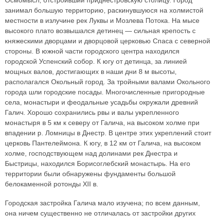
Осмомысл, отстроивший приднестровскую столицу. Город
занимал большую территорию, раскинувшуюся на холмистой
местности в излучине рек Луквы и Мозлева Потока. На мысе
высокого плато возвышался детинец — сильная крепость с
княжескими дворцами и дворцовой церковью Спаса с северной
стороны. В южной части городского центра находился
городской Успенский собор. К югу от детинца, за линией
мощных валов, достигающих в наши дни 8 м высоты,
располагался Окольный город. За тройными валами Окольного
города шли городские посады. Многочисленные пригородные
села, монастыри и феодальные усадьбы окружали древний
Галич. Хорошо сохранились рвы и валы укрепленного
монастыря в 5 км к северу от Галича, на высоком холме при
впадении р. Ломницы в Днестр. В центре этих укреплений стоит
церковь Пантелеймона. К югу, в 12 км от Галича, на высоком
холме, господствующем над долинами рек Днестра и
Быстрицы, находился Борисоглебский монастырь. На его
территории были обнаружены фундаменты большой
белокаменной ротонды XII в.
Городская застройка Галича мало изучена; по всем данным,
она ничем существенно не отличалась от застройки других