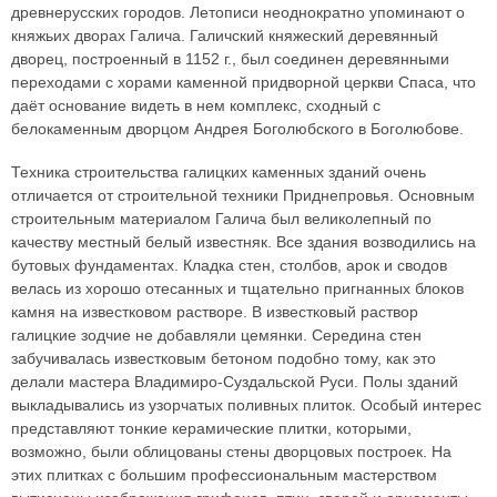
древнерусских городов. Летописи неоднократно упоминают о
княжьих дворах Галича. Галичский княжеский деревянный
дворец, построенный в 1152 г., был соединен деревянными
переходами с хорами каменной придворной церкви Спаса, что
даёт основание видеть в нем комплекс, сходный с
белокаменным дворцом Андрея Боголюбского в Боголюбове.
Техника строительства галицких каменных зданий очень
отличается от строительной техники Приднепровья. Основным
строительным материалом Галича был великолепный по
качеству местный белый известняк. Все здания возводились на
бутовых фундаментах. Кладка стен, столбов, арок и сводов
велась из хорошо отесанных и тщательно пригнанных блоков
камня на известковом растворе. В известковый раствор
галицкие зодчие не добавляли цемянки. Середина стен
забучивалась известковым бетоном подобно тому, как это
делали мастера Владимиро-Суздальской Руси. Полы зданий
выкладывались из узорчатых поливных плиток. Особый интерес
представляют тонкие керамические плитки, которыми,
возможно, были облицованы стены дворцовых построек. На
этих плитках с большим профессиональным мастерством