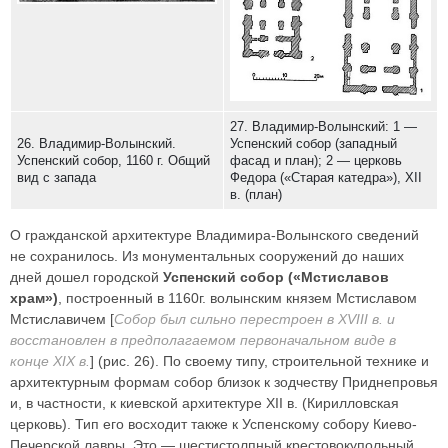
27. Владимир-Волынский: 1 —
26. Владимир-Волынский.
Успенский собор (западный
Успенский собор, 1160 г. Общий
фасад и план); 2 — церковь
вид с запада
Федора («Старая катедра»), XII
в. (план)
О гражданской архитектуре Владимира-Волынского сведений
не сохранилось. Из монументальных сооружений до наших
дней дошел городской
Успенский собор («Мстиславов
храм»)
, построенный в 1160г. волынским князем Мстиславом
Мстиславичем [
Собор был сильно перестроен в XVIII в. и
восстановлен в предполагаемом первоначальном виде в
конце XIX в.
] (рис. 26). По своему типу, строительной технике и
архитектурным формам собор близок к зодчеству Приднепровья
и, в частности, к киевской архитектуре XII в. (Кирилловская
церковь). Тип его восходит также к Успенскому собору Киево-
Печерской лавры. Это — шестистолпный крестовокупольный