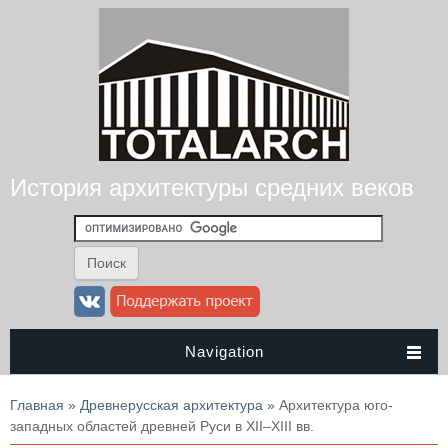
История архитектуры средних веков
Navigation
Вы здесь
Главная
»
Древнерусская архитектура
» Архитектура юго-
западных областей древней Руси в XII–XIII вв.