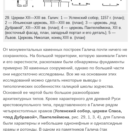
29. Церкви XII—XIII вв. Галич: 1 — Успенский собор, 1157 г. (план);
2 — Ильинская церковь, XII—XIII вв. (план); 3 — церковь „под
Дубравой“, XII—XIII вв. (план); 4 — церковь Пантелеймона, XII в.
(восточный фасад, план, западный портал и его деталь); 5 —
Львов. Церковь Николая, конец XIII в. (план)
От монументальных каменных построек Галича почти ничего не
сохранилось. На большой территории, которую занимали Галич
и его окрестности, раскопками были обнаружены фундаменты
примерно 30 каменных сооружений, однако по большей части
они недостаточно исследованы. Все же на основании этих
исследований можно сделать некоторые выводы о
типологических особенностях галицкой школы зодчества.
Основной ее чертой было большое разнообразие
архитектурных типов. Кроме характерного для древней Руси
крестовокупольного типа, представленного в Галиче рядом
четырехстолпных храмов (
Успенский собор, церкви Спаса,
«под Дубравой», Пантелеймона
, рис. 29, 1, 3, 4), для Галича
были характерны и небольшие однонефные и одноапсидные
храмы и ротонды. В одном из памятников Галича (так