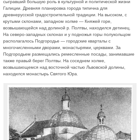
сыгравший большую роль в культурной и политической жизни
Галиции. Древняя планировка города типична для
древнерусской градостроительной традиции. На высоком, с
крутыми склонами, западном холме — Княжей горе,
возвышающейся над долиной р. Полтвы, находился детинец.
На северо-западных склонах и у подножья горы полукольцом
располагалось Подгородье — городские кварталы с
многочисленными дворами, монастырями, церквами. За
Подгородьем размещались ремесленные посады, занимавшие
также правый берег Полтвы. На соседнем холме,
возвышающемся над восточной частью Львовской долины,
находился монастырь Святого Юра.