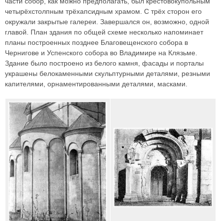
части собор, как можно предполагать, был крестовокупольным
четырёхстолпным трёхапсидным храмом. С трёх сторон его
окружали закрытые галереи. Завершался он, возможно, одной
главой. План здания по общей схеме несколько напоминает
планы построенных позднее Благовещенского собора в
Чернигове и Успенского собора во Владимире на Клязьме.
Здание было построено из белого камня, фасады и порталы
украшены белокаменными скульптурными деталями, резными
капителями, орнаментированными деталями, масками.