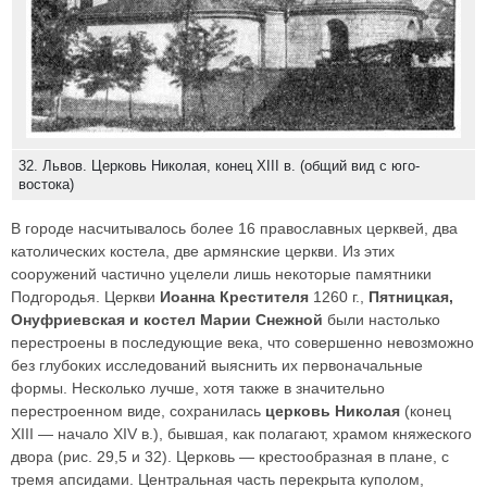
32. Львов. Церковь Николая, конец XIII в. (общий вид с юго-
востока)
В городе насчитывалось более 16 православных церквей, два
католических костела, две армянские церкви. Из этих
сооружений частично уцелели лишь некоторые памятники
Подгородья. Церкви
Иоанна Крестителя
1260 г.,
Пятницкая,
Онуфриевская и костел Марии Снежной
были настолько
перестроены в последующие века, что совершенно невозможно
без глубоких исследований выяснить их первоначальные
формы. Несколько лучше, хотя также в значительно
перестроенном виде, сохранилась
церковь Николая
(конец
XIII — начало XIV в.), бывшая, как полагают, храмом княжеского
двора (рис. 29,5 и 32). Церковь — крестообразная в плане, с
тремя апсидами. Центральная часть перекрыта куполом,