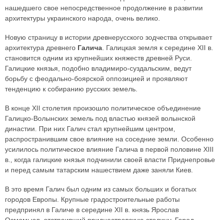
нашедшего свое непосредственное продолжение в развитии
архитектуры украинского народа, очень велико.
Новую страницу в истории древнерусского зодчества открывает
архитектура древнего
Галича
. Галицкая земля к середине XII в.
становится одним из крупнейших княжеств древней Руси.
Галицкие князья, подобно владимиро-суздальским, ведут
борьбу с феодально-боярской оппозицией и проявляют
тенденцию к собиранию русских земель.
В конце XII столетия произошло политическое объединение
Галицко-Волынских земель под властью князей волынской
династии. При них Галич стал крупнейшим центром,
распространившим свое влияние на соседние земли. Особенно
усилилось политическое влияние Галича в первой половине XIII
в., когда галицкие князья подчинили своей власти Приднепровье
и перед самым татарским нашествием даже заняли Киев.
В это время Галич был одним из самых больших и богатых
городов Европы. Крупные градостроительные работы
предпринял в Галиче в середине XII в. князь Ярослав