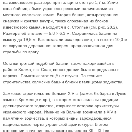
на известковом растворе при толщине стен до 1,7 м. Узкие
окна-бойницы были украшены резными наличниками из
местного холмского камня. Вторая башня, четырехгранная
снаружи и круглая внутри, также сложенная из блоков
известкового камня, находится в с. Столпье (см. рис. 28,2).
Размеры её в плане — 5,8 × 6,3 м. Сохранилась башня на
высоту до 19,5 м. Как показали исследования, на высоте 10,3 м
ее окружала деревянная галерея, предназначенная для
стрельбы по врагу.
Остатки третьей подобной башни, также находившейся в
районе Холма, в с. Спас, впоследствии были переделаны в
церковь. Памятник этот ещё не изучен. По технике
строительства холмские башни близки к галицкому зодчеству.
Замковое строительство Волыни XIV в. (замок Любарта в Луцке,
замок в Кременце и др.), в котором столь сильны традиции
древнерусского зодчества, открывает историю архитектуры
украинского народа. Именно на Волыни возникали в XIV в.
памятники зодчества, в которых видны зарождающиеся
национальные черты украинской архитектуры. В этом
отношении значение волынского зодчества XII—XIII вв.,