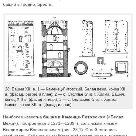
башни в Гродно, Бресте.
28. Башни XIII в. 1 — Каменец-Литовский. Белая вежа, конец XIII
в. (фасад, разрез и план); 2 — с. Столпье близ г. Холма. Башня,
конец XIII в. (фасад и план); 3 — с. Белавино близ г. Холма.
Башня, конец XIII в. (фасад и план)
Наиболее известна
башня в Каменце-Литовском («Белая
Вежа»)
, построенная в 1271—1289 гг. волынским князем
Владимиром Васильковичем (рис. 28,1). О ней летопись