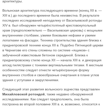
архитектуры.
Волынская архитектура последующего времени (конец XII в. —
XIII в.) до последнего времени была неизвестна. В результате
последних исследований неподалеку от Васильевской ротонды
XIV в. был обнаружен четырёхстолпный крестовокупольный
храм (предположительно — Васильевская церковь) с мощными
внутренними столбами, узкими боковыми нефами и узкими
лопатками на фасадах. Техника строительства здания близка к
приднепровской технике конца XII в. Подобно Пятницкой церкви
в Чернигове его стены сложены по системе «ящиков» с
забученной известковым бетоном серединой. Близка к
приднепровскому стилю конца XII — начала XIII в. и декорация
апсид пилястрами с тонкими вертикальными тягами. К местным
особенностям следует отнести четырёхгранную форму
внутренних столбов и своеобразные очертания в плане углов
здания с уступами и закруглениями.
Следующий этап развития волынского зодчества представлен
Михайловской ротондой
, также недавно обнаруженной
исследованиями. Как следует предположить, она была
построена во второй половине XIII в. и, возможно, относится к