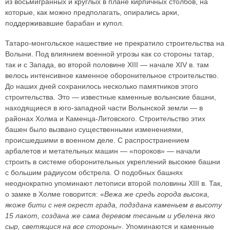
из восьмигранных и круглых в плане кирпичных столбов, на
которые, как можно предполагать, опирались арки,
поддерживавшие барабан и купол.
Татаро-монгольское нашествие не прекратило строительства на
Волыни. Под влиянием военной угрозы как со стороны татар,
так и с Запада, во второй половине XIII — начале XIV в. там
велось интенсивное каменное оборонительное строительство.
До наших дней сохранилось несколько памятников этого
строительства. Это — известные каменные волынские башни,
находящиеся в юго-западной части Волынской земли — в
районах Холма и Каменца-Литовского. Строительство этих
башен было вызвано существенными изменениями,
происшедшими в военном деле. С распространением
арбалетов и метательных машин — «пороков» — начали
строить в системе оборонительных укреплений высокие башни
с большим радиусом обстрела. О подобных башнях
неоднократно упоминают летописи второй половины XIII в. Так,
о замке в Холме говорится: «
Вежа же средь города высока,
якоже бити с нея окрест града, подздана каменьем в высоту
15 лакот, создана же сама деревом тесаным и убелена яко
сыр, светящися на все стороны
». Упоминаются и каменные