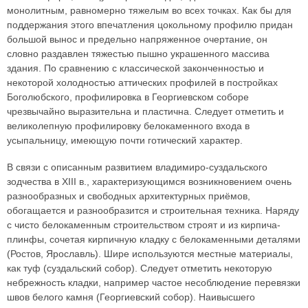
монолитным, равномерно тяжелым во всех точках. Как бы для
поддержания этого впечатления цокольному профилю придан
большой вынос и предельно напряженное очертание, он
словно раздавлен тяжестью пышно украшенного массива
здания. По сравнению с классической законченностью и
некоторой холодностью аттических профилей в постройках
Боголюбского, профилировка в Георгиевском соборе
чрезвычайно выразительна и пластична. Следует отметить и
великолепную профилировку белокаменного входа в
усыпальницу, имеющую почти готический характер.
В связи с описанным развитием владимиро-суздальского
зодчества в XIII в., характеризующимся возникновением очень
разнообразных и свободных архитектурных приёмов,
обогащается и разнообразится и строительная техника. Наряду
с чисто белокаменным строительством строят и из кирпича-
плинфы, сочетая кирпичную кладку с белокаменными деталями
(Ростов, Ярославль). Шире используются местные материалы,
как туф (суздальский собор). Следует отметить некоторую
небрежность кладки, например частое несоблюдение перевязки
швов белого камня (Георгиевский собор). Наивысшего