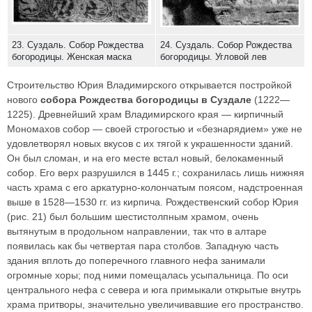
23. Суздаль. Собор Рождества
24. Суздаль. Собор Рождества
богородицы. Женская маска
богородицы. Угловой лев
Строительство Юрия Владимирского открывается постройкой
нового
собора Рождества богородицы в Суздале
(1222—
1225). Древнейший храм Владимирского края — кирпичный
Мономахов собор — своей строгостью и «безнарядием» уже не
удовлетворял новых вкусов с их тягой к украшенности зданий.
Он был сломан, и на его месте встал новый, белокаменный
собор. Его верх разрушился в 1445 г.; сохранилась лишь нижняя
часть храма с его аркатурно-колончатым поясом, надстроенная
выше в 1528—1530 гг. из кирпича. Рождественский собор Юрия
(рис. 21) был большим шестистолпным храмом, очень
вытянутым в продольном направлении, так что в алтаре
появилась как бы четвертая пара столбов. Западную часть
здания вплоть до поперечного главного нефа занимали
огромные хоры; под ними помещалась усыпальница. По оси
центрального нефа с севера и юга примыкали открытые внутрь
храма притворы, значительно увеличивавшие его пространство.