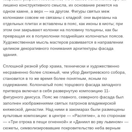
лишено конструктивного смысла, их основание режется на
одном камне, а верх — на другом. Фигуры святых меж
колонками совсем не связаны с кладкой: они вырезаны на
отдельных плитах и вставлены в пояс, как иконы в киоты; при
этом они закрывают колонки на половину толщины, как бы
превращая их в полуколонки позднейших колончатых поясов.
Художественная мысль мастеров развивается в направлении
целиком декоративного понимания архитектуры фасада
здания.
Сплошной резной убор храма, технически и художественно
несравненно более сложный, чем убор Дмитриевского собора,
становится в то же время более понятным, ясным по
содержанию. Колончатый пояс торцового фасада западного
притвора включал в себя развернутую композицию 11-
фигурного деисуса. Пояс же главного, северного фасада был
заполнен изображениями святых патронов владимирской
княжеской, династии. Над ними в закомарах были размещены
культовые композиции: в центре — «Распятие», а по сторонам
— «Три отрока в пещи огненной» и «Даниил во рву львином» —
сюжеты, символизировавшие покровительство неба верным