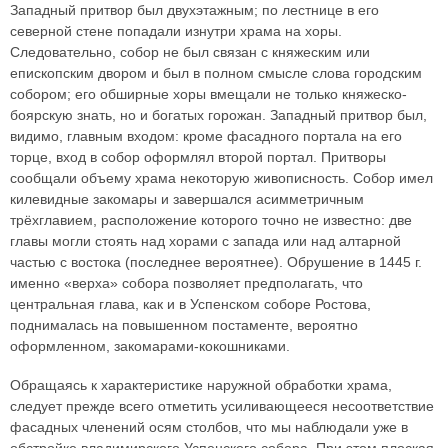
Западный притвор был двухэтажным; по лестнице в его
северной стене попадали изнутри храма на хоры.
Следовательно, собор не был связан с княжеским или
епископским двором и был в полном смысле слова городским
собором; его обширные хоры вмещали не только княжеско-
боярскую знать, но и богатых горожан. Западный притвор был,
видимо, главным входом: кроме фасадного портала на его
торце, вход в собор оформлял второй портал. Притворы
сообщали объему храма некоторую живописность. Собор имел
килевидные закомары и завершался асимметричным
трёхглавием, расположение которого точно не известно: две
главы могли стоять над хорами с запада или над алтарной
частью с востока (последнее вероятнее). Обрушение в 1445 г.
именно «верха» собора позволяет предполагать, что
центральная глава, как и в Успенском соборе Ростова,
поднималась на повышенном постаменте, вероятно
оформленном, закомарами-кокошниками.
Обращаясь к характеристике наружной обработки храма,
следует прежде всего отметить усиливающееся несоответствие
фасадных членений осям столбов, что мы наблюдали уже в