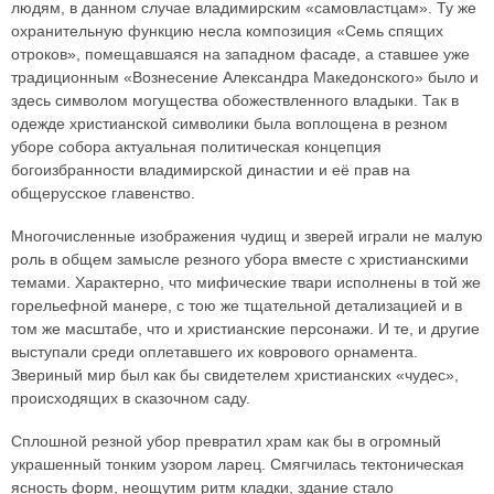
людям, в данном случае владимирским «самовластцам». Ту же
охранительную функцию несла композиция «Семь спящих
отроков», помещавшаяся на западном фасаде, а ставшее уже
традиционным «Вознесение Александра Македонского» было и
здесь символом могущества обожествленного владыки. Так в
одежде христианской символики была воплощена в резном
уборе собора актуальная политическая концепция
богоизбранности владимирской династии и её прав на
общерусское главенство.
Многочисленные изображения чудищ и зверей играли не малую
роль в общем замысле резного убора вместе с христианскими
темами. Характерно, что мифические твари исполнены в той же
горельефной манере, с тою же тщательной детализацией и в
том же масштабе, что и христианские персонажи. И те, и другие
выступали среди оплетавшего их коврового орнамента.
Звериный мир был как бы свидетелем христианских «чудес»,
происходящих в сказочном саду.
Сплошной резной убор превратил храм как бы в огромный
украшенный тонким узором ларец. Смягчилась тектоническая
ясность форм, неощутим ритм кладки, здание стало