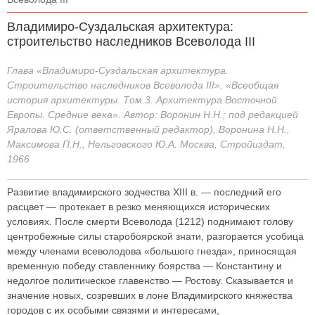
Владимиро-Суздальская архитектура:
строительство наследников Всеволода III
Глава «Владимиро-Суздальская архитектура.
Строительство наследников Всеволода III». «Всеобщая
история архитектуры. Том 3. Архитектура Восточной
Европы. Средние века». Автор: Воронин Н.Н.; под редакцией
Яралова Ю.С. (ответственный редактор), Воронина Н.Н.,
Максимова П.Н., Нельговского Ю.А. Москва, Стройиздат,
1966
Развитие владимирского зодчества XIII в. — последний его
расцвет — протекает в резко меняющихся исторических
условиях. После смерти Всеволода (1212) поднимают голову
центробежные силы старобоярской знати, разгорается усобица
между членами всеволодова «большого гнезда», приносящая
временную победу ставленнику боярства — Константину и
недолгое политическое главенство — Ростову. Сказывается и
значение новых, созревших в лоне Владимирского княжества
городов с их особыми связями и интересами,