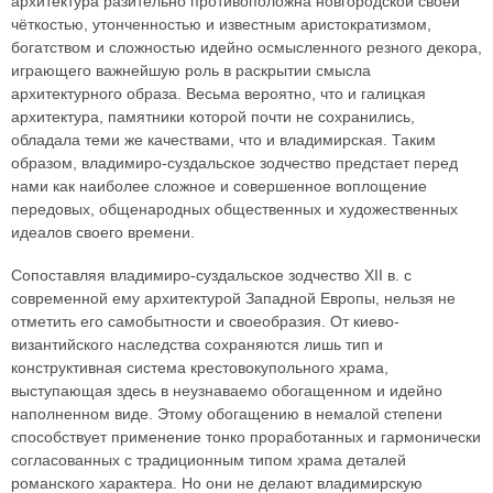
архитектура разительно противоположна новгородской своей
чёткостью, утонченностью и известным аристократизмом,
богатством и сложностью идейно осмысленного резного декора,
играющего важнейшую роль в раскрытии смысла
архитектурного образа. Весьма вероятно, что и галицкая
архитектура, памятники которой почти не сохранились,
обладала теми же качествами, что и владимирская. Таким
образом, владимиро-суздальское зодчество предстает перед
нами как наиболее сложное и совершенное воплощение
передовых, общенародных общественных и художественных
идеалов своего времени.
Сопоставляя владимиро-суздальское зодчество XII в. с
современной ему архитектурой Западной Европы, нельзя не
отметить его самобытности и своеобразия. От киево-
византийского наследства сохраняются лишь тип и
конструктивная система крестовокупольного храма,
выступающая здесь в неузнаваемо обогащенном и идейно
наполненном виде. Этому обогащению в немалой степени
способствует применение тонко проработанных и гармонически
согласованных с традиционным типом храма деталей
романского характера. Но они не делают владимирскую