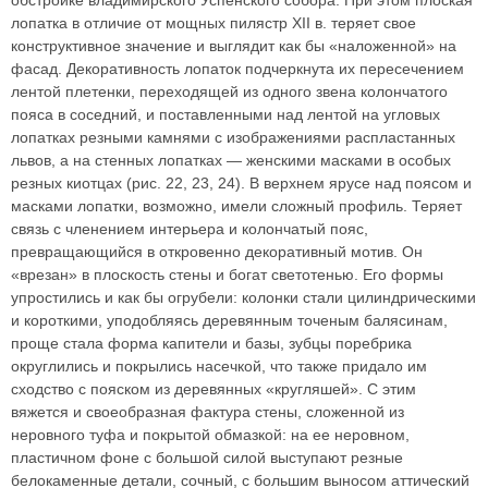
обстройке владимирского Успенского собора. При этом плоская
лопатка в отличие от мощных пилястр XII в. теряет свое
конструктивное значение и выглядит как бы «наложенной» на
фасад. Декоративность лопаток подчеркнута их пересечением
лентой плетенки, переходящей из одного звена колончатого
пояса в соседний, и поставленными над лентой на угловых
лопатках резными камнями с изображениями распластанных
львов, а на стенных лопатках — женскими масками в особых
резных киотцах (рис. 22, 23, 24). В верхнем ярусе над поясом и
масками лопатки, возможно, имели сложный профиль. Теряет
связь с членением интерьера и колончатый пояс,
превращающийся в откровенно декоративный мотив. Он
«врезан» в плоскость стены и богат светотенью. Его формы
упростились и как бы огрубели: колонки стали цилиндрическими
и короткими, уподобляясь деревянным точеным балясинам,
проще стала форма капители и базы, зубцы поребрика
округлились и покрылись насечкой, что также придало им
сходство с пояском из деревянных «кругляшей». С этим
вяжется и своеобразная фактура стены, сложенной из
неровного туфа и покрытой обмазкой: на ее неровном,
пластичном фоне с большой силой выступают резные
белокаменные детали, сочный, с большим выносом аттический