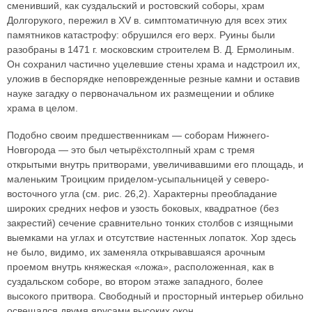
сменивший, как суздальский и ростовский соборы, храм
Долгорукого, пережил в XV в. симптоматичную для всех этих
памятников катастрофу: обрушился его верх. Руины были
разобраны в 1471 г. московским строителем В. Д. Ермолиным.
Он сохранил частично уцелевшие стены храма и надстроил их,
уложив в беспорядке неповрежденные резные камни и оставив
науке загадку о первоначальном их размещении и облике
храма в целом.
Подобно своим предшественникам — соборам Нижнего-
Новгорода — это был четырёхстолпный храм с тремя
открытыми внутрь притворами, увеличивавшими его площадь, и
маленьким Троицким приделом-усыпальницей у северо-
восточного угла (см. рис. 26,2). Характерны преобладание
широких средних нефов и узость боковых, квадратное (без
закрестий) сечение сравнительно тонких столбов с изящными
выемками на углах и отсутствие настенных лопаток. Хор здесь
не было, видимо, их заменяла открывавшаяся арочным
проемом внутрь княжеская «ложа», расположенная, как в
суздальском соборе, во втором этаже западного, более
высокого притвора. Свободный и просторный интерьер обильно
освещался двумя ярусами высоких окон.