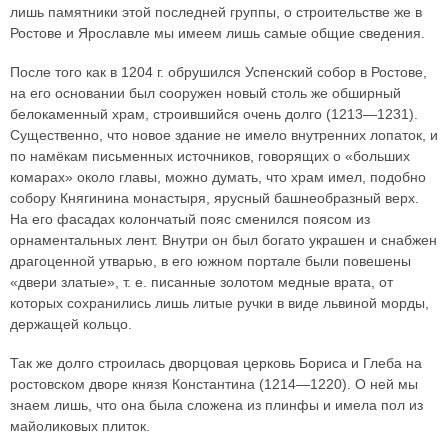
лишь памятники этой последней группы, о строительстве же в
Ростове и Ярославле мы имеем лишь самые общие сведения.
После того как в 1204 г. обрушился Успенский собор в Ростове,
на его основании был сооружен новый столь же обширный
белокаменный храм, строившийся очень долго (1213—1231).
Существенно, что новое здание не имело внутренних лопаток, и
по намёкам письменных источников, говорящих о «больших
комарах» около главы, можно думать, что храм имел, подобно
собору Княгинина монастыря, ярусный башнеобразный верх.
На его фасадах колончатый пояс сменился поясом из
орнаментальных лент. Внутри он был богато украшен и снабжен
драгоценной утварью, в его южном портале были повешены
«двери златые», т. е. писанные золотом медные врата, от
которых сохранились лишь литые ручки в виде львиной морды,
держащей кольцо.
Так же долго строилась дворцовая церковь Бориса и Глеба на
ростовском дворе князя Константина (1214—1220). О ней мы
знаем лишь, что она была сложена из плинфы и имела пол из
майоликовых плиток.