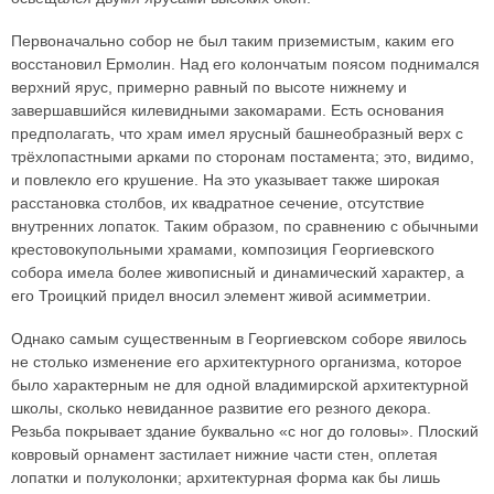
Первоначально собор не был таким приземистым, каким его
восстановил Ермолин. Над его колончатым поясом поднимался
верхний ярус, примерно равный по высоте нижнему и
завершавшийся килевидными закомарами. Есть основания
предполагать, что храм имел ярусный башнеобразный верх с
трёхлопастными арками по сторонам постамента; это, видимо,
и повлекло его крушение. На это указывает также широкая
расстановка столбов, их квадратное сечение, отсутствие
внутренних лопаток. Таким образом, по сравнению с обычными
крестовокупольными храмами, композиция Георгиевского
собора имела более живописный и динамический характер, а
его Троицкий придел вносил элемент живой асимметрии.
Однако самым существенным в Георгиевском соборе явилось
не столько изменение его архитектурного организма, которое
было характерным не для одной владимирской архитектурной
школы, сколько невиданное развитие его резного декора.
Резьба покрывает здание буквально «с ног до головы». Плоский
ковровый орнамент застилает нижние части стен, оплетая
лопатки и полуколонки; архитектурная форма как бы лишь