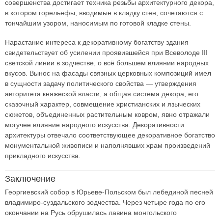
совершенства достигает техника резьбы архитектурного декора,
в котором горельефы, вводимые в кладку стен, сочетаются с
тончайшим узором, наносимым по готовой кладке стены.
Нарастание интереса к декоративному богатству здания
свидетельствует об усилении проявившейся при Всеволоде III
светской линии в зодчестве, о всё большем влиянии народных
вкусов. Вынос на фасады связных церковных композиций имел
в сущности задачу политического свойства — утверждения
авторитета княжеской власти, а общая система декора, его
сказочный характер, совмещение христианских и языческих
сюжетов, объединенных растительным ковром, явно отражали
могучее влияние народного искусства. Декоративности
архитектуры отвечало соответствующее декоративное богатство
монументальной живописи и наполнявших храм произведений
прикладного искусства.
Заключение
Георгиевский собор в Юрьеве-Польском был лебединой песней
владимиро-суздальского зодчества. Через четыре года по его
окончании на Русь обрушилась лавина монгольского