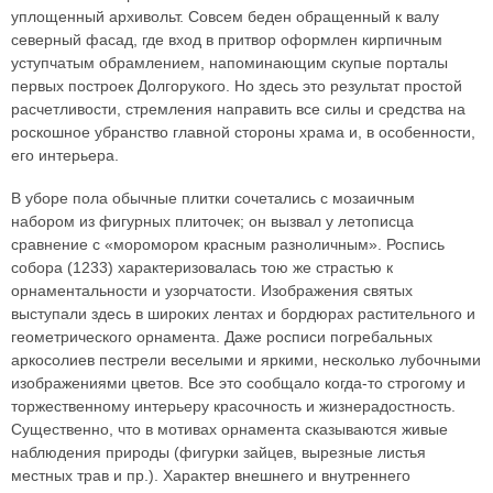
уплощенный архивольт. Совсем беден обращенный к валу
северный фасад, где вход в притвор оформлен кирпичным
уступчатым обрамлением, напоминающим скупые порталы
первых построек Долгорукого. Но здесь это результат простой
расчетливости, стремления направить все силы и средства на
роскошное убранство главной стороны храма и, в особенности,
его интерьера.
В уборе пола обычные плитки сочетались с мозаичным
набором из фигурных плиточек; он вызвал у летописца
сравнение с «моромором красным разноличным». Роспись
собора (1233) характеризовалась тою же страстью к
орнаментальности и узорчатости. Изображения святых
выступали здесь в широких лентах и бордюрах растительного и
геометрического орнамента. Даже росписи погребальных
аркосолиев пестрели веселыми и яркими, несколько лубочными
изображениями цветов. Все это сообщало когда-то строгому и
торжественному интерьеру красочность и жизнерадостность.
Существенно, что в мотивах орнамента сказываются живые
наблюдения природы (фигурки зайцев, вырезные листья
местных трав и пр.). Характер внешнего и внутреннего