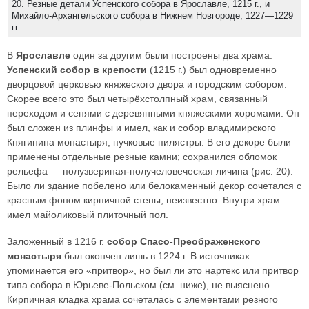
20. Резные детали Успенского собора в Ярославле, 1215 г., и
Михайло-Архангельского собора в Нижнем Новгороде, 1227—1229
гг.
В
Ярославле
один за другим были построены два храма.
Успенский собор в крепости
(1215 г.) был одновременно
дворцовой церковью княжеского двора и городским собором.
Скорее всего это был четырёхстолпный храм, связанный
переходом и сенями с деревянными княжескими хоромами. Он
был сложен из плинфы и имел, как и собор владимирского
Княгинина монастыря, пучковые пилястры. В его декоре были
применены отдельные резные камни; сохранился обломок
рельефа — полузвериная-получеловеческая личина (рис. 20).
Было ли здание побелено или белокаменный декор сочетался с
красным фоном кирпичной стены, неизвестно. Внутри храм
имел майоликовый плиточный пол.
Заложенный в 1216 г.
собор Спасо-Преображенского
монастыря
был окончен лишь в 1224 г. В источниках
упоминается его «притвор», но был ли это нартекс или притвор
типа собора в Юрьеве-Польском (см. ниже), не выяснено.
Кирпичная кладка храма сочеталась с элементами резного