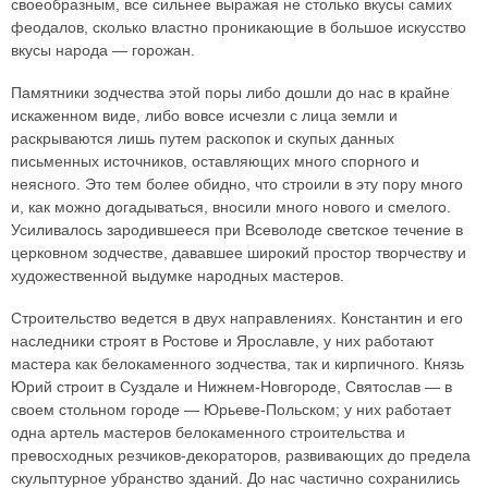
своеобразным, все сильнее выражая не столько вкусы самих
феодалов, сколько властно проникающие в большое искусство
вкусы народа — горожан.
Памятники зодчества этой поры либо дошли до нас в крайне
искаженном виде, либо вовсе исчезли с лица земли и
раскрываются лишь путем раскопок и скупых данных
письменных источников, оставляющих много спорного и
неясного. Это тем более обидно, что строили в эту пору много
и, как можно догадываться, вносили много нового и смелого.
Усиливалось зародившееся при Всеволоде светское течение в
церковном зодчестве, дававшее широкий простор творчеству и
художественной выдумке народных мастеров.
Строительство ведется в двух направлениях. Константин и его
наследники строят в Ростове и Ярославле, у них работают
мастера как белокаменного зодчества, так и кирпичного. Князь
Юрий строит в Суздале и Нижнем-Новгороде, Святослав — в
своем стольном городе — Юрьеве-Польском; у них работает
одна артель мастеров белокаменного строительства и
превосходных резчиков-декораторов, развивающих до предела
скульптурное убранство зданий. До нас частично сохранились