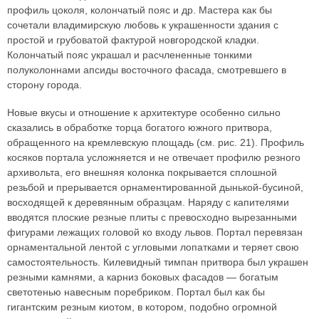
профиль цоколя, колончатый пояс и др. Мастера как бы
сочетали владимирскую любовь к украшенности здания с
простой и грубоватой фактурой новгородской кладки.
Колончатый пояс украшал и расчлененные тонкими
полуколоннами апсиды восточного фасада, смотревшего в
сторону города.
Новые вкусы и отношение к архитектуре особенно сильно
сказались в обработке торца богатого южного притвора,
обращенного на кремлевскую площадь (см. рис. 21). Профиль
косяков портала усложняется и не отвечает профилю резного
архивольта, его внешняя колонка покрывается сплошной
резьбой и прерывается орнаментированной дынькой-бусиной,
восходящей к деревянным образцам. Наряду с капителями
вводятся плоские резные плиты с превосходно вырезанными
фигурами лежащих головой ко входу львов. Портал перевязан
орнаментальной лентой с угловыми лопатками и теряет свою
самостоятельность. Килевидный тимпан притвора был украшен
резными камнями, а карниз боковых фасадов — богатым
светотенью навесным поребриком. Портал был как бы
гигантским резным киотом, в котором, подобно огромной