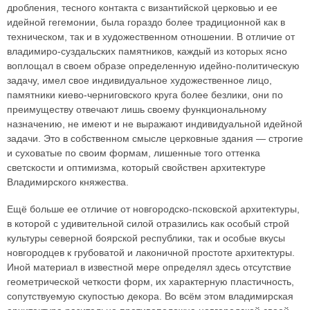
дробления, тесного контакта с византийской церковью и ее
идейной гегемонии, была гораздо более традиционной как в
техническом, так и в художественном отношении. В отличие от
владимиро-суздальских памятников, каждый из которых ясно
воплощал в своем образе определенную идейно-политическую
задачу, имел свое индивидуальное художественное лицо,
памятники киево-черниговского круга более безлики, они по
преимуществу отвечают лишь своему функциональному
назначению, не имеют и не выражают индивидуальной идейной
задачи. Это в собственном смысле церковные здания — строгие
и суховатые по своим формам, лишенные того оттенка
светскости и оптимизма, который свойствен архитектуре
Владимирского княжества.
Ещё больше ее отличие от новгородско-псковской архитектуры,
в которой с удивительной силой отразились как особый строй
культуры северной боярской республики, так и особые вкусы
новгородцев к грубоватой и лаконичной простоте архитектуры.
Иной материал в известной мере определял здесь отсутствие
геометрической четкости форм, их характерную пластичность,
сопутствуемую скупостью декора. Во всём этом владимирская