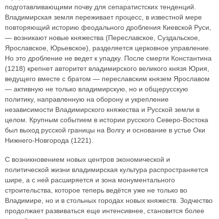
подготавливающими почву для сепаратистских тенденций.
Владимирская земля переживает процесс, в известной мере
повторяющий историю феодального дробления Киевской Руси,
— возникают новые княжества (Переславское, Суздальское,
Ярославское, Юрьевское), разделяется церковное управление.
Но это дробление не ведет к упадку. После смерти Константина
(1218) крепнет авторитет владимирского великого князя Юрия,
ведущего вместе с братом — переславским князем Ярославом
— активную не только владимирскую, но и общерусскую
политику, направленную на оборону и укрепление
независимости Владимирского княжества и Русской земли в
целом. Крупным событием в истории русского Северо-Востока
был выход русской границы на Волгу и основание в устье Оки
Нижнего-Новгорода (1221).
С возникновением новых центров экономической и
политической жизни владимирская культура распространяется
шире, а с ней расширяется и зона монументального
строительства, которое теперь ведётся уже не только во
Владимире, но и в стольных городах новых княжеств. Зодчество
продолжает развиваться еще интенсивнее, становится более