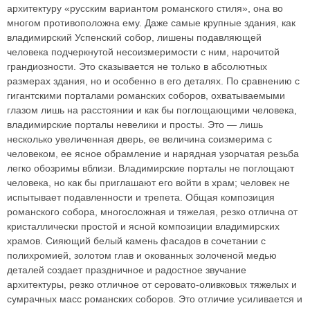
архитектуру «русским вариантом романского стиля», она во
многом противоположна ему. Даже самые крупные здания, как
владимирский Успенский собор, лишены подавляющей
человека подчеркнутой несоизмеримости с ним, нарочитой
грандиозности. Это сказывается не только в абсолютных
размерах здания, но и особенно в его деталях. По сравнению с
гигантскими порталами романских соборов, охватываемыми
глазом лишь на расстоянии и как бы поглощающими человека,
владимирские порталы невелики и просты. Это — лишь
несколько увеличенная дверь, ее величина соизмерима с
человеком, ее ясное обрамление и нарядная узорчатая резьба
легко обозримы вблизи. Владимирские порталы не поглощают
человека, но как бы приглашают его войти в храм; человек не
испытывает подавленности и трепета. Общая композиция
романского собора, многосложная и тяжелая, резко отлична от
кристаллически простой и ясной композиции владимирских
храмов. Сияющий белый камень фасадов в сочетании с
полихромией, золотом глав и окованных золоченой медью
деталей создает праздничное и радостное звучание
архитектуры, резко отличное от серовато-оливковых тяжелых и
сумрачных масс романских соборов. Это отличие усиливается и