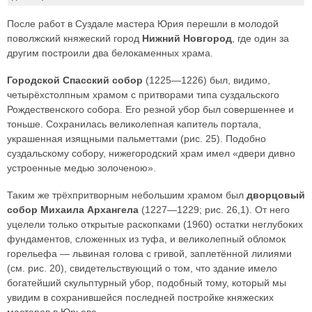
После работ в Суздале мастера Юрия перешли в молодой
поволжский княжеский город
Нижний Новгород
, где один за
другим построили два белокаменных храма.
Городской Спасский собор
(1225—1226) был, видимо,
четырёхстолпным храмом с притворами типа суздальского
Рождественского собора. Его резной убор был совершеннее и
тоньше. Сохранилась великолепная капитель портала,
украшенная изящными пальметтами (рис. 25). Подобно
суздальскому собору, нижегородский храм имел «двери дивно
устроенные медью золоченою».
Таким же трёхпритворным небольшим храмом был
дворцовый
собор Михаила Архангела
(1227—1229; рис. 26,1). От него
уцелели только открытые раскопками (1960) остатки неглубоких
фундаментов, сложенных из туфа, и великолепный обломок
горельефа — львиная голова с гривой, заплетённой лилиями
(см. рис. 20), свидетельствующий о том, что здание имело
богатейший скульптурный убор, подобный тому, который мы
увидим в сохранившейся последней постройке княжеских