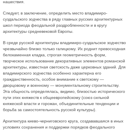
нашествия.
Следует, в заключение, определить место владимиро-
суздальского зодчества в ряду главных русских архитектурных
школ периода феодальной раздробленности и в кругу
архитектуры средневековой Европы.
В среде русской архитектуры владимиро-суздальское зодчество
чрезвычайно близко только галицкому. Их роднит превосходная
белокаменная кладка, строгая геометричность форм,
творческое использование декоративных элементов романской
архитектуры, известная светскость даже церковных зданий. Для
владимирского зодчества особенно характерна его
гражданственность, особое внимание к светскому —
дворцовому и военному — монументальному строительству.
Эта общность определялась, видимо, близостью исторического
пути этих княжеств к общеевропейскому (союз сильной
княжеской власти и горожан, объединительные тенденции и
борьба за самостоятельность русской культуры).
Архитектура киево-черниговского круга, создававшаяся в иных
условиях сохранения и поддержки порядков феодального