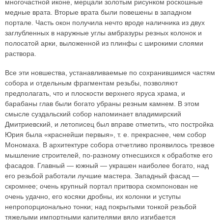
многочастной иконе, мерцали золотым рисунком роскошные
медные врата. Вторые врата были повешены в западном
портале. Часть окон получила нечто вроде наличника из двух
заглубленных в наружные углы амбразуры резных колонок и
полосатой арки, выложенной из плинфы с широкими слоями
раствора.
Все эти новшества, устанавливаемые по сохранившимся частям
собора и отдельным фрагментам резьбы, позволяют
предполагать, что и плоскости верхнего яруса храма, и
барабаны глав были богато убраны резным камнем. В этом
смысле суздальский собор напоминает владимирский
Дмитриевский, и летописец был вправе отметить, что постройка
Юрия была «краснейши первыя», т. е. прекраснее, чем собор
Мономаха. В архитектуре собора отчетливо проявилось трезвое
мышление строителей, по-разному отнесшихся к обработке его
фасадов. Главный — южный — украшен наиболее богато, над
его резьбой работали лучшие мастера. Западный фасад —
скромнее; очень крупный портал притвора скомпонован не
очень удачно, его косяки дробны, их колонки и уступы
непропорционально тонки; над покрытыми тонкой резьбой
тяжелыми импортными капителями вяло изгибается