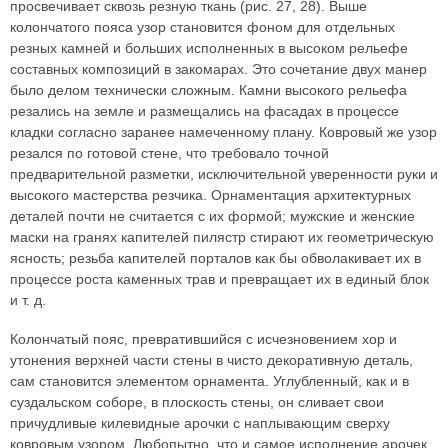
просвечивает сквозь резную ткань (рис. 27, 28). Выше
колончатого пояса узор становится фоном для отдельных
резных камней и больших исполненных в высоком рельефе
составных композиций в закомарах. Это сочетание двух манер
было делом технически сложным. Камни высокого рельефа
резались на земле и размещались на фасадах в процессе
кладки согласно заранее намеченному плану. Ковровый же узор
резался по готовой стене, что требовало точной
предварительной разметки, исключительной уверенности руки и
высокого мастерства резчика. Орнаментация архитектурных
деталей почти не считается с их формой; мужские и женские
маски на гранях капителей пилястр стирают их геометрическую
ясность; резьба капителей порталов как бы обволакивает их в
процессе роста каменных трав и превращает их в единый блок
и т. д.
Колончатый пояс, превратившийся с исчезновением хор и
утонения верхней части стены в чисто декоративную деталь,
сам становится элементом орнамента. Углубленный, как и в
суздальском соборе, в плоскость стены, он сливает свои
причудливые килевидные арочки с наплывающим сверху
ковровым узором. Любопытно, что и самое исполнение арочек